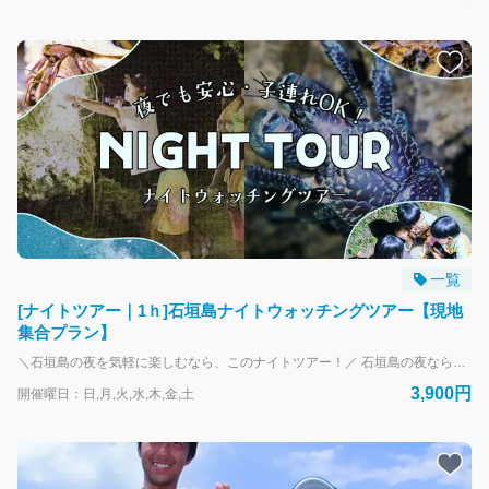
一覧
[ナイトツアー｜1ｈ]石垣島ナイトウォッチングツアー【現地
集合プラン】
＼石垣島の夜を気軽に楽しむなら、このナイトツアー！／ 石垣島の夜ならではの自然を、約1時間で楽しめるナイトウォッチングツアーです。懐中電灯を片手に、夜行性の生き物や亜熱帯植物を探しながら、舗装された道やビーチ周辺をゆっくり散策。ジャングルをかき分けるようなハードな内容ではなく、軽装で参加できる“お散歩感覚”のナイトツアーなので、初めての方やお子さま連れでも安心してご参加いただけます！ タイミングが合えば、ヤシガニなど夜ならではの生き物に出会えることも。さらに、条件が良い日には星空保護区に指定された石垣島の星空を眺められるチャンスもあります。 集合から解散までは約1時間。食後の時間や空き時間を活用して参加できるのも魅力です。小学生未満は無料参加OK。家族旅行はもちろん、カップルや友人同士の夜の思い出づくりにもぴったりのナイトアクティビティです。 ※ご予約は事前決済となりますが、天候不良などによる中止時は速やかに全額返金いたします。 ▼送迎について こちらのプランは原則直接集合プランとなりますが、石垣港離島ターミナル（正面玄関前郵便ポスト周辺）のみ送迎可能となっております。送迎を希望されますか？
3,900円
開催曜日：日,月,火,水,木,金,土