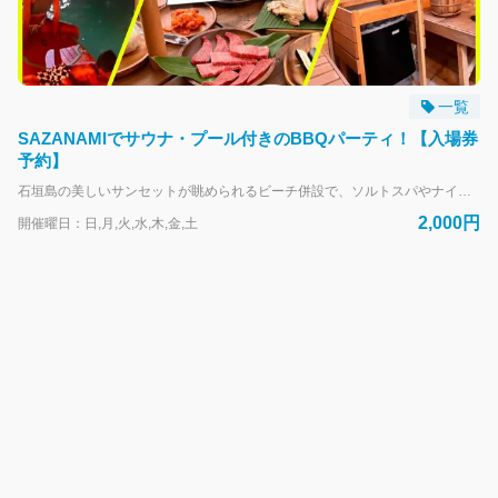
一覧
SAZANAMIでサウナ・プール付きのBBQパーティ！【入場券
予約】
石垣島の美しいサンセットが眺められるビーチ併設で、ソルトスパやナイトプール・サウナ・プールバーなどが用意され、リラックス空間でビーチBBQやプールサイドBBQを楽しむことができる「SAZANAMI」の入場やBBQの予約をこちらですることができます！もちろんお子様の入場もOK！ 観光やアクティビティの後に、お食事も兼ねてリラックス空間でBBQしませんか？ （入場料にはソルトスパやプールが含まれます。BBQの予約無しの入場のみ予約も可能です。） ※ライズ石垣島のアクティビティを利用すると、こちらの施設を最大15％OFFでご予約可能です。 アクティビティ利用は無しでSAZANAMI施設単体のご予約ご希望の方は、本商品ページよりお申込みください。 ＼地元の新鮮な食材を使ったBBQメニューの料金表／ ・BBQプレートは施設スタッフが焼き上げた食材をプレート形式にてご提供する内容です。 ・セルフBBQセットは、施設が用意した食材を、お客様ご自身でセルフで焼いていただく形式です。 ＝＝＝＝＝＝＝＝＝＝＝＝＝＝＝＝＝＝＝＝＝＝＝＝＝＝＝ ▼入場 ・エントランスのみ/プールやビーチ利用可（大人2,000円/中高生1,000/小学生まで無料） ⇒ライズ石垣島のアクティビティ利用で1,700円！（15％OFF） ＝＝＝＝＝＝＝＝＝＝＝＝＝＝＝＝＝＝＝＝＝＝＝＝＝＝＝ ▼プレート形式 ⇒ライズ石垣島のアクティビティを利用すると下記価格から10～15％OFFで利用できます！ ・BBQプレート①（2,800円） ジャークチキン・アグーソーセージ・スペアリブ・野菜焼き・サルサソース ・BBQプレート②（3,800円） BBQプレート①の内容にプラス、＋海鮮焼き、カーリーポテトフライ ＝＝＝＝＝＝＝＝＝＝＝＝＝＝＝＝＝＝＝＝＝＝＝＝＝＝＝ ▼セルフBBQ形式/サウナ付き ⇒ライズ石垣島のアクティビティを利用すると下記価格から10～15％OFFで利用できます！ ・プールサイドBBQ（3,800円） BBQプレート②の内容＋サラダ、スープ、焼きおにぎり、デザート、サウナ付き ・ビーチサイドBBQ（6,800円） BBQプレート②の内容＋ビーチ席、サウナ付き、各種ソフト・アルコール飲み放題 【ご利用の流れ】 ①本商品ページにてSAZANAMIのプラン選択をし予約する ②予約受付スタッフがSAZANAMIの空き状況を確認しご予約確定。 ③予約日にご自身でSAZANAMI施設へ。 ④ライズ石垣島からの予約確定案内メールを施設に提示し入場）
2,000円
開催曜日：日,月,火,水,木,金,土