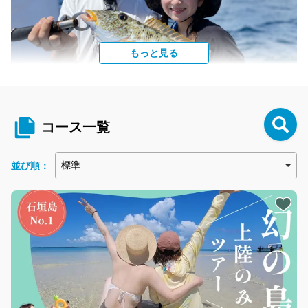
もっと見る
初心者歓迎の釣りプラン！釣った魚は調理OK！
船で行く五目釣りコース。初心者の方やお子さんでも船長やスタ
コース一覧
ッフが丁寧にレクチャーいたします。五目釣りなので色々な魚が
釣れるのが楽しい！目指せ南海の大物！釣った魚は調理可能な居
酒屋をご紹介でき、ご自身で食べる時間は至福の時です。
並び順：
POINT
3