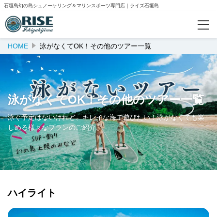
石垣島幻の島シュノーケリング＆マリンスポーツ専門店｜ライズ石垣島
HOME
泳がなくてOK！その他のツアー一覧
カテゴリー
大人気！パッケージプラン一覧
初心者歓迎！本格派シュノーケリング
泳がなくてOK！その他のツアー一覧
泳がなくてOK！その他のツアー一覧
泳ぐ予定はないけれど、キレイな海で遊びたい！泳がなくても楽
しめる様々なプランのご紹介。
人気ランキング
おすすめ
ハイライト
ご案内