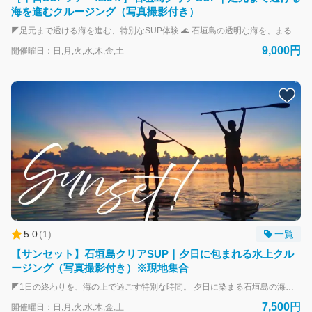
海を進むクルージング（写真撮影付き）
◤足元まで透ける海を進む、特別なSUP体験 🌊 石垣島の透明な海を、まるごと感じられる「クリアSUPツアー」 ボードがすべて透明なため、足元にはサンゴや魚たちの世界が広がります。ただ海の上を進むだけではなく、“海の上と中”を同時に楽しめるのが特徴です！ 「のんびりSUPで自然とひとつになりたい」そんな方に選ばれています◎ ▼クリアSUPならではの魅力 ・足元まで透ける360°の開放感 ・水中の地形や魚をそのまま観察できる ・写真映えする特別な体験 ▼初心者でも安心 ご参加のほとんどが初めての方。 乗り方や漕ぎ方はガイドが丁寧にレクチャーします。 ▼写真撮影サービス付き ツアー中はスタッフが撮影。 思い出としてしっかり残せます。 ▼その日のベストポイントへ 川平湾・底地ビーチなど、海況に合わせて最も透明度の高いエリアで開催。 ▶今だけ特典 🎁 BBQ施設「SAZANAMI」を特別価格でご利用いただけます。 ※ご予約は事前決済となりますが、天候不良などによる中止時は速やかに全額返金いたします。 ⚠ご案内 集合場所/送迎時間は、前日までにご連絡いたします。
9,000円
開催曜日：日,月,火,水,木,金,土
5.0
(
1
)
一覧
【サンセット】石垣島クリアSUP｜夕日に包まれる水上クル
ージング（写真撮影付き）※現地集合
◤1日の終わりを、海の上で過ごす特別な時間。 夕日に染まる石垣島の海を、ゆったりと進むサンセットSUPツアー。 昼間とはまったく違う表情を見せる海と空。 赤・オレンジ・ピンクへと移り変わるグラデーションの中で、静かに流れる時間を楽しめます。 ▼クリアSUPならではの体験 使用するのは、足元まで透けるクリアSUP。夕日に染まる海の色や、水面の揺らぎまでダイレクトに感じることができます。 ▼こんな方におすすめ ・1日の締めくくりにゆったり過ごしたい ・人の少ない時間に海を楽しみたい ・写真に残る特別な時間を体験したい ▼初心者でも安心 ご参加のほとんどが初めての方。ガイドが丁寧にレクチャーするので安心してご参加いただけます。 ▼写真撮影サービス付き ツアー中の様子はスタッフが撮影。 夕日の中での特別な1枚をしっかり残せます。 ▼自然がつくる一瞬の景色 その日の天候や季節によって、毎回異なる空模様。 条件が合えば「グリーンフラッシュ」が見られることも。 ※ご予約は事前決済となりますが、天候不良などによる中止時は速やかに全額返金いたします。 ⚠ご案内 本プランは原則現地集合プランとなりますが、レンタカーをお持ちでない方は、石垣島南部（市街地）エリアのホテルと石垣港離島ターミナル（正面玄関前郵便ポスト周辺）へのピックアップが可能です。
7,500円
開催曜日：日,月,火,水,木,金,土