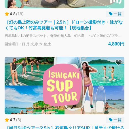
4.8
(
19
)
一覧
幻の島「上陸のみ」プラン
［幻の島上陸のみツアー｜2.5ｈ］ドローン撮影付き・泳がな
くてもOK！竹富島発着も可能！【現地集合】
大人気スポットの幻の島に行きたいけど、シュノーケリングはし
たくないという方向けに、上陸のみのプランもあります！所要時
石垣島No,1の絶景スポット。奇跡の無人島「幻の島」への"上陸のみ"プラン。 SNSでも話題の白砂だけの無人島でドローン撮影付きの特別体験。 1日3便運行の約2.5時間のショートトリップツアーなので、泳ぐのが苦手な方やお時間に限りがある方もご予定に合わせて参加できます。※こちらのプランは現地集合（離島ターミナル集合）プランとなります。 ＼＼お得なサービスが盛りだくさん！／／ ・様々な角度からのドローン撮影無料！最高のショットを持ち帰ろう！ ・使用ボートはトイレ・波しぶき除け・日除けテント付きだから快適に上陸できます。 ・お子様向けに砂遊びセットも無料貸出OK。 ・サンゴや貝殻拾いも楽しめる！ ・1日3便運行しているので、ご都合に合わせてご参加可能 ※ドローン撮影は天候により実施不可の場合がございます。 ★☆お得なオプションもあります！☆★ ・竹富島経由プラン、時短で竹富島も一緒に観光できます！（小学生以上1,000円/人） ・シュノーケル3点セット（マスク・フィン・ライフジャケット）貸出可能（別途1,000円） ※竹富島経由は出発場所か到着場所のいずれかをお選びいただけます。往復オプションではございません。（1便目の竹富島経由は竹富島着のみ、2~3便目の竹富島経由は竹富島発のみとなります） ▼こんな方におすすめ！ ・あまり時間が無いけど「幻の島」には上陸してみたい。 ・小さい子供がいるので、本格的なシュノーケルはできないけど、幻の島には行ってみたい。 ・船でしか行けない究極の映えスポットで撮影したい！ ・抜群の透明度を誇る水辺でパチャパチャ遊びたい！ ▼ご家族でのご参加も安心です！ 30名乗りのボートに、水洗トイレ・日よけ・波しぶき対策・クッション付きベンチを備えた快適な環境をご用意。さらに、ゆとりをもってお過ごしいただけるよう10名前後の少人数でのご案内を行っています。 小さなお子様からご年配の方まで、それぞれのペースで海の時間をお楽しみいただけます。泳がない方も安心してご参加ください。 ※ご予約は事前決済となりますが、天候不良などによる中止時は速やかに全額返金いたします。 🌊プラン選びについて🌊 本プランは、幻の島への上陸・写真撮影・景色を楽しみたい方向けの短時間プランです。 幻の島に加え、水中でサンゴ礁や魚たちと一緒に泳ぐ本格的なシュノーケリングも楽しみたい方は、下記シュノーケリング付きプランをご確認ください。 ●幻の島上陸+サンゴ礁シュノーケリングツアー ⇒https://book.rise-ishigaki.com/top/products/7f123806-9354-56b8-a12b-e3fc905b4c2a?lng=ja-JP ⏰ 本プランのツアースケジュール ⏰ 1便目【午前ツアー】 07:50 石垣港離島ターミナル（赤い郵便ポスト前）集合 07:55 レンタカー集合（東横イン前集合、無料Pご案内） 08:10 石垣出発（浜崎マリーナ） 08:40 幻の島到着（フリータイム約60分） 09:50 幻の島出発（竹富経由の場合あり 10:10頃竹富着） 10:30 石垣帰港 2便目【お昼ツアー】 11:00 石垣港離島ターミナル（赤い郵便ポスト前）集合 11:05 レンタカー集合（東横イン前集合、無料Pご案内） 11:20 石垣出発（竹富経由の場合あり 竹富11:40発） 12:00 幻の島到着（フリータイム約60分） 13:10 幻の島出発 13:40 石垣帰港 3便目【午後ツアー】 14:10 石垣港離島ターミナル（赤い郵便ポスト前）集合 14:15 レンタカー集合（東横イン前集合、無料Pご案内） 14:30 石垣出発（竹富経由の場合あり 竹富14:50発） 15:10 幻の島到着（フリータイム約60分） 16:20 幻の島出発 16:50 石垣帰港
間約2ｈのショートコース。到着日や帰る日など、スキマ時間を活
4,800円
開催曜日：日,月,火,水,木,金,土
用してギリギリまで遊びたい方は、こちらのコースでサクッと絶
景を味わいましょう！
4.7
(
3
)
一覧
［半日SUPツアー/2.5ｈ］石垣島クリアSUP｜足元まで透ける