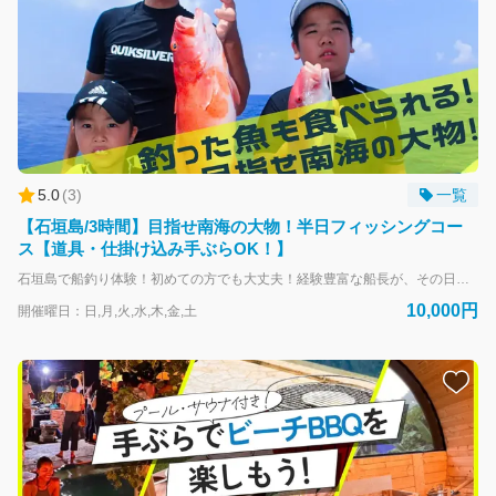
5.0
(
3
)
一覧
【石垣島/3時間】目指せ南海の大物！半日フィッシングコー
ス【道具・仕掛け込み手ぶらOK！】
石垣島で船釣り体験！初めての方でも大丈夫！経験豊富な船長が、その日のベストポイントへお連れします。初心者でも簡単に釣れる「五目釣り」なので思わぬ大物や高級魚が釣れることもあります！ 釣った魚は提携店の居酒屋にて調理可能なので、二度楽しい！釣った魚を食べながら、家族やお仲間と1日を振り返る時間は至福のひと時です。ぜひ自然の恵みを堪能してください！※別途仕込み・調理料がかかります/ツアー参加者1名につき1,000円、2匹まで調理可能 今日の船上の大物賞は誰だ？！みんなでワイワイ盛り上がりながらフィッシング体験しましょう！ ＼半日フィッシングコースのお勧めポイント！／ ①南国石垣島で釣りがしてみたい方にお勧め！ ②初めての方、女性やお子さんも大歓迎！船長がしっかりレクチャーします！ ③釣り竿や仕掛け・エサ等は全て無料レンタルがあるので手ぶらで参加OK！ ④自分が釣った魚を食べたい！提携の調理居酒屋ご紹介可能。 ⑤お子様に色々経験させてあげたい！ 【どんな魚が釣れるの？】 カツオのハラゴやサンマなどの切り身をエサに、船を流れに乗せて水深30ｍ～70ｍを探るシーアンカーでの流し釣りです。初めての方には、竿やリール等の使い方や実際の釣り方をしっかりレクチャーいたします。様々な魚種が釣れますが、代表的な魚として下記の魚が対象です。 ・ハタ類（スジアラ・バラハタ・アカハタ・ナミハタ・アザハタ・ツチホゼリなど） ・フエフキダイ類（キツネフエフキ・アミメフエフキ・ハマフエフキ・シロダイなど） ・アジ類（ムロアジ・カイワリ・カスミアジなど） ・カワハギ類 ・その他（ツムブリ・カンパチ・アオチビキ・キツネウオ・グルクン・ヒメジ・ニジョウサバなど） ※ご予約は事前決済となりますが、天候不良などによる中止時は速やかに全額返金いたします。
10,000円
開催曜日：日,月,火,水,木,金,土