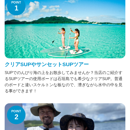
POINT
お知らせ
1
石垣島幻の島シュノーケリング&マリンスポーツ|マンタ・青の洞窟-ライズ石垣島
クリアSUPやサンセットSUPツアー
SUPでのんびり海の上をお散歩してみませんか？当店のご紹介す
るSUPツアーの使用ボードは石垣島でも希少なクリアSUP。普通
のボードと違いスケルトンな板なので、漕ぎながら水中の中を見
る事ができます！
POINT
2