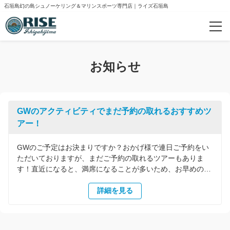
石垣島幻の島シュノーケリング＆マリンスポーツ専門店｜ライズ石垣島
カテゴリー
お知らせ
大人気！パッケージプラン一覧
初心者歓迎！本格派シュノーケリング
GWのアクティビティでまだ予約の取れるおすすめツ
泳がなくてOK！その他のツアー一覧
アー！
GWのご予定はお決まりですか？おかげ様で連日ご予約をい
人気ランキング
ただいておりますが、まだご予約の取れるツアーもありま
す！直近になると、満席になることが多いため、お早めのご
予約をご検討ください。
本日（4/20）の石垣島の最高気温は
おすすめ
30℃。
石垣島は一足先に夏が始まっています♪まだ少しだけ
詳細を見る
水温が冷たいので、ウェットスーツやその他ツアーに必要な
器材は全て無料でご用意。中には水着だけで遊ばれる方も増
ご案内
えてきています。GWの石垣島旅行はライズ石垣島にお任せ