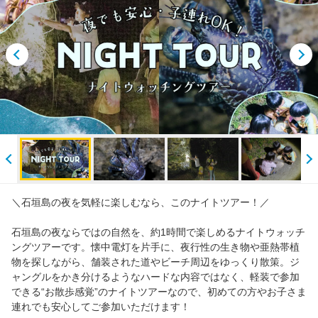
ご案内
お知らせ
石垣島幻の島シュノーケリング&マリンスポーツ|マンタ・青の洞窟-ライズ石垣島
＼石垣島の夜を気軽に楽しむなら、このナイトツアー！／
石垣島の夜ならではの自然を、約1時間で楽しめるナイトウォッチ
ングツアーです。懐中電灯を片手に、夜行性の生き物や亜熱帯植
物を探しながら、舗装された道やビーチ周辺をゆっくり散策。ジ
ャングルをかき分けるようなハードな内容ではなく、軽装で参加
できる“お散歩感覚”のナイトツアーなので、初めての方やお子さま
連れでも安心してご参加いただけます！