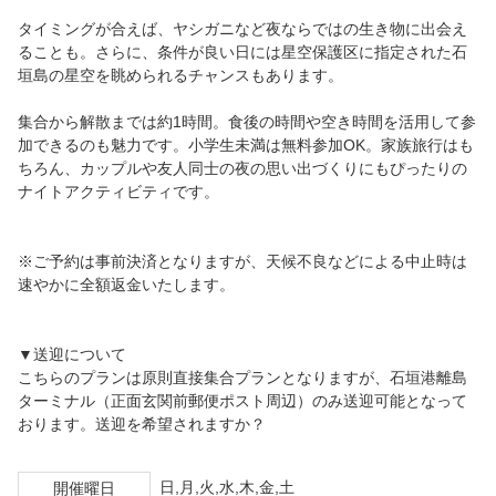
タイミングが合えば、ヤシガニなど夜ならではの生き物に出会え
ることも。さらに、条件が良い日には星空保護区に指定された石
垣島の星空を眺められるチャンスもあります。
集合から解散までは約1時間。食後の時間や空き時間を活用して参
加できるのも魅力です。小学生未満は無料参加OK。家族旅行はも
ちろん、カップルや友人同士の夜の思い出づくりにもぴったりの
ナイトアクティビティです。
※ご予約は事前決済となりますが、天候不良などによる中止時は
速やかに全額返金いたします。
▼送迎について
こちらのプランは原則直接集合プランとなりますが、石垣港離島
ターミナル（正面玄関前郵便ポスト周辺）のみ送迎可能となって
おります。送迎を希望されますか？
日,月,火,水,木,金,土
開催曜日