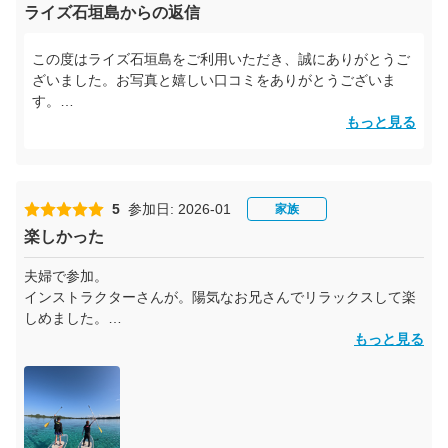
ライズ石垣島からの返信
この度はライズ石垣島をご利用いただき、誠にありがとうご
ざいました。お写真と嬉しい口コミをありがとうございま
す。
もっと見る
最高のお天気の中でSUPを楽しんでいただき、さらにガイド
も思い出の一つになったとのこと、とても嬉しく拝見しまし
た。本人にも必ず共有させていただきます。
5
参加日: 2026-01
家族
また、ドローン撮影についても「利用して良かった」と感じ
楽しかった
ていただけたようで何よりです。上空からの映像は、その時
の景色や空気感まで思い出させてくれる特別な記録になりま
夫婦で参加。
すよね。
インストラクターさんが。陽気なお兄さんでリラックスして楽
しめました。
そして、今回が5回目のSUP体験にもかかわらず、「一番楽
天気も良く抜群なシチュエーションでした！
もっと見る
しくて思い出に残りました」とのお言葉をいただけたこと
は、私たちにとって大変光栄です。
また石垣島にお越しの際はぜひご一緒できれば嬉しく思いま
す。スタッフ一同、またお会いできる日を心より楽しみにし