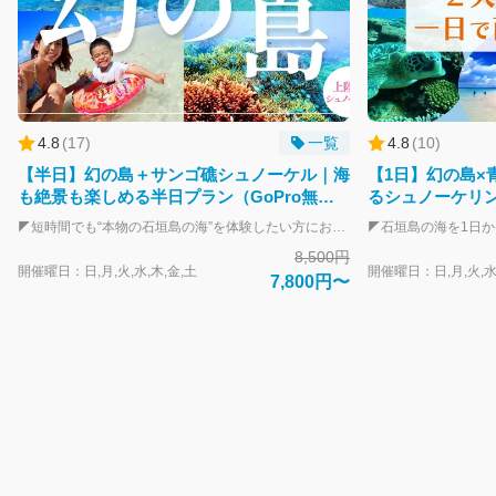
4.8
(
17
)
一覧
4.8
(
10
)
【半日】幻の島＋サンゴ礁シュノーケル｜海
【1日】幻の島×
も絶景も楽しめる半日プラン（GoPro無料
るシュノーケリ
あり）
ゴ礁）
◤短時間でも“本物の石垣島の海”を体験したい方におすすめです 🌊 幻の島上陸と本格シュノーケリングがセットになった、半日でしっかり満足できる人気プラン。 「時間は限られているけど、体験の質にはこだわりたい」 短時間でも“本物の海体験”を楽しみたい方や、お子様にも本格的な体験をさせたいご家族に選ばれているプランです！ ▼このツアーでできること ・エメラルドブルーに浮かぶ絶景の無人島「幻の島」に上陸 ・国立公園指定されている美しいサンゴ礁エリアでの本格シュノーケリング ・カラフルな魚たちと一緒に泳ぐ感動体験 ▼“上陸だけ”では終わらない、本格プラン 幻の島への上陸だけでなく、国立公園に指定されるサンゴ礁エリアでのシュノーケリングも楽しめます。短時間でも石垣島らしい海の魅力をしっかり体験できる内容です。 ▼初めての方・お子さんも安心してご参加いただけます 器材の使い方から海の入り方まで、スタッフが一から丁寧にサポート。ライフジャケット着用で浮いているだけでも楽しめるため、泳ぎが苦手な方でも安心です◎ ▼その日ベストのポイントへご案内 海況や混雑状況を見ながら、「揺れにくい・透明度が高い・魚が多い」ポイントを選定。より美しい海を楽しんでいただけるようご案内します。 ＼＼1日しっかり遊びたい方へ／／ 本プランは、半日で幻の島とサンゴ礁シュノーケリングを楽しめるプランです。もし1日お時間がある方は、本プラン「幻の島・サンゴ礁シュノーケリング」に加えて、青の洞窟探検とウミガメシュノーケリングまで楽しめる【1日シュノーケリングコース】もございます。 1日コースはセット価格のため、半日プランを別々に予約するより内容も充実していてお得です。石垣島を代表する2大スポット、絶景、ウミガメをまとめて楽しみたい方には、下記コースがおすすめです！ ●本プランに【青の洞窟探検＆ウミガメシュノーケリング】をプラス！ 【1日コース】幻の島＋サンゴ礁シュノーケリング＆青の洞窟ウミガメシュノーケル ⇒https://book.rise-ishigaki.com/top/products/14f0f980-be86-59e3-803c-d92b8abb4588?lng=ja-JP ※マリンスポーツも一緒に楽しみたい方には、10種遊び放題付きの1日コースもございます。 【1日コース】幻の島＋サンゴ礁シュノーケリング＋マリンスポーツ10種遊び放題 ⇒https://book.rise-ishigaki.com/top/products/694106ca-06ab-54e3-81cc-35543fdd4f21?lng=ja-JP ＜本プランに必要な持ち物＞ ・水着（事前着用） ・タオル ・飲み物（お1人様1本ご持参ください） ・日焼け止めやラッシュガード（必要な方） ※ご予約は事前決済となりますが、天候不良などによる中止時は速やかに全額返金いたします。 ⚠ご予約について 人気の時間帯は早く埋まることが多いため、ご希望日時が決まっている場合はお早めのご予約がおすすめです。 ▶今だけ特典 🎁 直接集合の方はGoPro無料レンタル付き さらに、プール・ビーチ・サウナ付きのBBQ施設「SAZANAMI」を最大15％OFFでご利用いただけます。
8,500円
開催曜日：日,月,火,水,木,金,土
開催曜日：日,月,火,水
7,800円〜