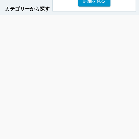
詳細を見る
カテゴリーから探す
大人気！パッケージプラン一覧
予約する
初心者歓迎！本格派シュノーケリング
泳がなくてOK！その他のツアー一覧
0980-87-0136
info@rise-ishigaki.com
沖縄県石垣市浜崎町2-1-12 マンション本村1F南
営業時間（現地時間）：7:30 - 19:30
旅行業登録票
旅行業約款
特定商取引法