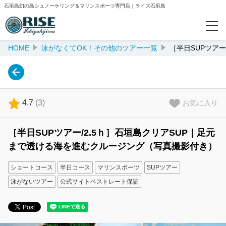
石垣島幻の島シュノーケリング＆マリンスポーツ専門店｜ライズ石垣島
HOME
泳がなくてOK！その他のツアー一覧
［半日SUPツア
カテゴリー
大人気！パッケージプラン一覧
初心者歓迎！本格派シュノーケリング
4.7
(
3
)
お気に入り
泳がなくてOK！その他のツアー一覧
［半日SUPツアー/2.5ｈ］石垣島クリアSUP｜足元
まで透ける海を進むクルージング（写真撮影付き）
人気ランキング
ショートコース
半日コース
マリンスポーツ
SUPツアー
泳がないツアー
公式サイトベストレート保証
おすすめ
閲覧履歴