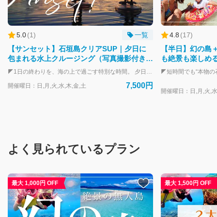
5.0
(
1
)
一覧
4.8
(
17
)
【サンセット】石垣島クリアSUP｜夕日に
【半日】幻の島
包まれる水上クルージング（写真撮影付き）
も絶景も楽しめる
※現地集合
あり）
◤1日の終わりを、海の上で過ごす特別な時間。 夕日に染まる石垣島の海を、ゆったりと進むサンセットSUPツアー。 昼間とはまったく違う表情を見せる海と空。 赤・オレンジ・ピンクへと移り変わるグラデーションの中で、静かに流れる時間を楽しめます。 ▼クリアSUPならではの体験 使用するのは、足元まで透けるクリアSUP。夕日に染まる海の色や、水面の揺らぎまでダイレクトに感じることができます。 ▼こんな方におすすめ ・1日の締めくくりにゆったり過ごしたい ・人の少ない時間に海を楽しみたい ・写真に残る特別な時間を体験したい ▼初心者でも安心 ご参加のほとんどが初めての方。ガイドが丁寧にレクチャーするので安心してご参加いただけます。 ▼写真撮影サービス付き ツアー中の様子はスタッフが撮影。 夕日の中での特別な1枚をしっかり残せます。 ▼自然がつくる一瞬の景色 その日の天候や季節によって、毎回異なる空模様。 条件が合えば「グリーンフラッシュ」が見られることも。 ※ご予約は事前決済となりますが、天候不良などによる中止時は速やかに全額返金いたします。 ⚠ご案内 本プランは原則現地集合プランとなりますが、レンタカーをお持ちでない方は、石垣島南部（市街地）エリアのホテルと石垣港離島ターミナル（正面玄関前郵便ポスト周辺）へのピックアップが可能です。
7,500円
開催曜日：日,月,火,水,木,金,土
開催曜日：日,月,火,水
よく見られているプラン
最大 1,000円 OFF
最大 1,500円 OFF