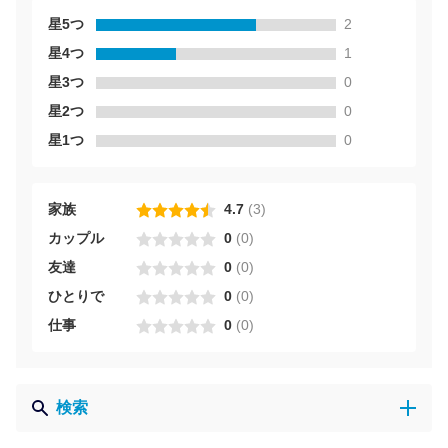
星5つ
2
星4つ
1
星3つ
0
星2つ
0
星1つ
0
家族
4.7
(
3
)
カップル
0
(
0
)
友達
0
(
0
)
ひとりで
0
(
0
)
仕事
0
(
0
)
検索