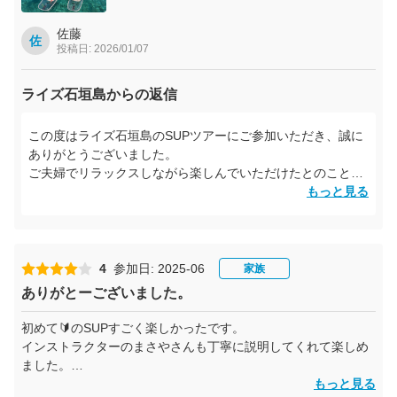
ております！
佐藤
佐
この度は本当にありがとうございました。
投稿日: 2026/01/07
ライズ石垣島からの返信
この度はライズ石垣島のSUPツアーにご参加いただき、誠に
ありがとうございました。
ご夫婦でリラックスしながら楽しんでいただけたとのこと、
大変うれしく思います。
もっと見る
当日はお天気にも恵まれ、石垣島らしい最高のコンディショ
ンの中でSUPを体験していただけて何よりです。
インストラクターとの時間も含め、素敵な思い出になってい
4
参加日: 2025-06
家族
ましたら嬉しく思います。
ありがとーございました。
また石垣島にお越しの際は、シュノーケリングや幻の島な
ど、他のアクティビティもぜひお楽しみください。
初めて🔰のSUPすごく楽しかったです。
インストラクターのまさやさんも丁寧に説明してくれて楽しめ
スタッフ一同、またお会いできる日を心よりお待ちしており
ました。
ます。
もっと見る