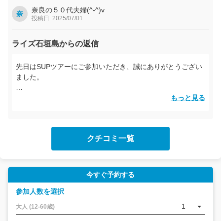
奈良の５０代夫婦(^-^)v
奈
投稿日: 2025/07/01
ライズ石垣島からの返信
先日はSUPツアーにご参加いただき、誠にありがとうござい
ました。
初めてのサップを楽しんでいただけて、とても嬉しく思いま
もっと見る
す！スタッフにもお褒めの言葉をいただき、本人もきっと励
みになると思います。次回はぜひ、パワーアップした旦那様
とご一緒に、また石垣の海を満喫してくださいね。再びお会
クチコミ一覧
いできる日を楽しみにお待ちしております！
今すぐ予約する
参加人数を選択
1
大人 (12-60歳)